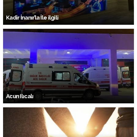
Kadir İnanır’la İle ilgili
Acun Ilıcalı