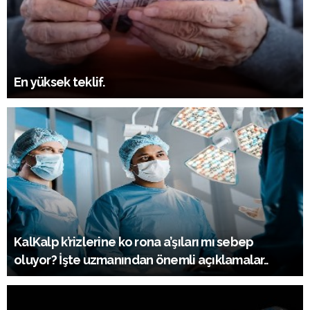
En yüksek teklif.
KalKalp k’rizlerine ko rona a’şıları mı sebep
oluyor? İşte uzmanından önemli açıklamalar..