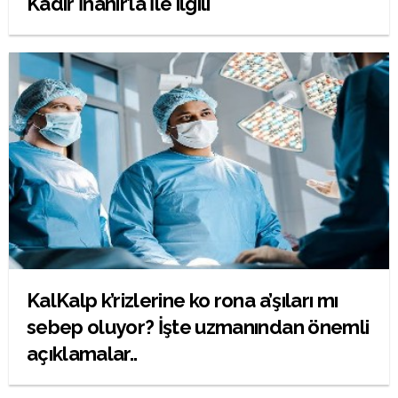
Kadir İnanır’la İle ilgili
KalKalp k’rizlerine ko rona a’şıları mı
sebep oluyor? İşte uzmanından önemli
açıklamalar..