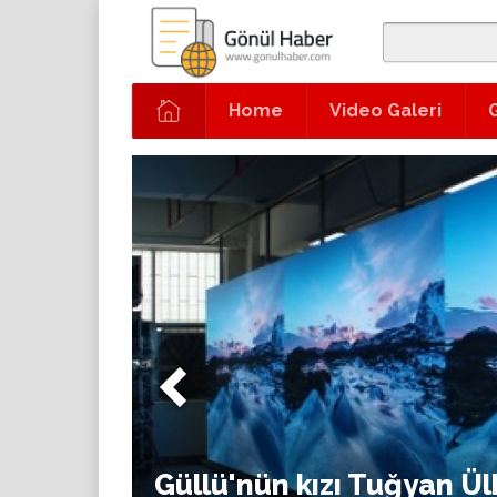
Home
Video Galeri
Güllü'nün kızı Tuğyan Ü