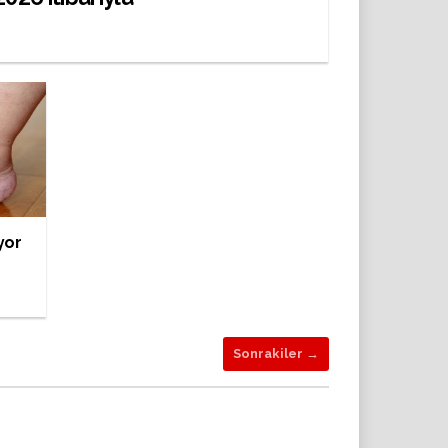
yor
Sonrakiler →