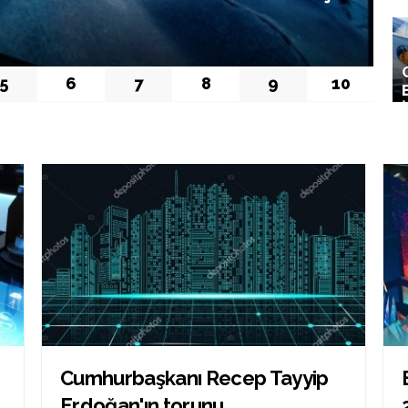
E
5
6
7
8
9
10
Cumhurbaşkanı Recep Tayyip
Erdoğan'ın torunu