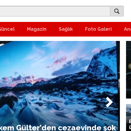
Güncel
Magazin
Sağlık
Foto Galeri
An
lkem Gülter'den cezaevinde şok