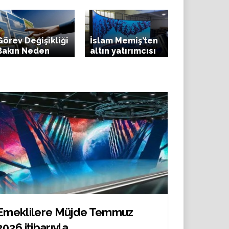
değişecek’
n yüksek teklif.
diyerek tarih
verdi
Görev Değişikliği
İslam Memiş’ten
Bakın Neden
altın yatırımcısı
İstifa Etmiş
Emeklilere Müjde Temmuz
2026 itibarıyla