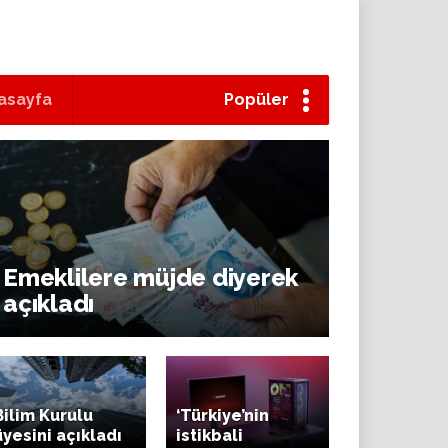
asayfa
Popüler
Emeklilere müjde diyerek
açıkladı
Bilim Kurulu
‘Türkiye’nin
üyesini açıkladı
istikbali