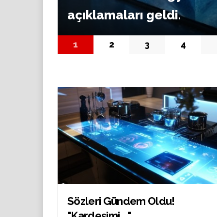
açıklamaları geldi.
1
2
3
4
Sözleri Gündem Oldu!
"Kardeşimi ..."